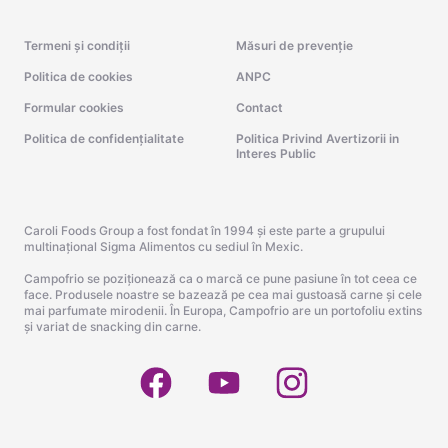
Termeni și condiții
Măsuri de prevenție
Politica de cookies
ANPC
Formular cookies
Contact
Politica de confidențialitate
Politica Privind Avertizorii in
Interes Public
Caroli Foods Group a fost fondat în 1994 și este parte a grupului
multinațional Sigma Alimentos cu sediul în Mexic.
Campofrio se poziționează ca o marcă ce pune pasiune în tot ceea ce
face. Produsele noastre se bazează pe cea mai gustoasă carne și cele
mai parfumate mirodenii. În Europa, Campofrio are un portofoliu extins
și variat de snacking din carne.